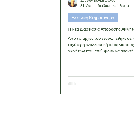
Συμεών Βογιατζόγλου
31 Μαρ
διαβάστηκε 1 λεπτά
Ελληνική Κτηματαγορά
Η Νέα Διαδικασία Απόδοσης Ακινή
Από τις αρχές του έτους, τέθηκε σε 
ταχύτερη εναλλακτική οδός για τους
ακινήτων που επιθυμούν να ανακτή
κατοχή του ακινήτου τους μετά τη λ
μίσθωσης ή λόγω μη καταβολής ενο
κύριο χαρακτηριστικό είναι η μεταφ
αρμοδιότητας σε ειδικούς δικηγόρου
γεγονός που μειώνει τον χρόνο και 
σε σύγκριση με την παραδοσιακή δ
οδό. Βασικά Σημεία & Προϋποθέσει
Εξωδικαστική Οδός: Η διαδικασία
διεκπεραιώνεται από πιστοποιημέν