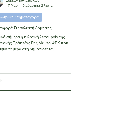
Συμεών Βογιατζόγλου
17 Μαρ
διαβάστηκε 2 λεπτά
λληνική Κτηματαγορά
ταφορά Συντελεστή Δόμησης
ινά σήμερα η πιλοτική λειτουργία της
φιακής Τράπεζας Γης Με νέο ΦΕΚ που
ηκε σήμερα στη δημοσιότητα,
ατοδοτείται η επανεκκίνηση ενός θεσμού
 παρέμενε για χρόνια σε αδράνεια: της
ταφοράς Συντελεστή Δόμησης (ΜΣΔ). Με
ν απόφαση ΥΠΕΝ/
ΓΓΧΣΑΠ/28742/1901, το Υπουργείο
ιβάλλοντος και Ενέργειας σε συνεργασία με
Ψηφιακής Διακυβέρνησης θέτουν σε τροχιά
 πιλοτική λειτουργία της Ψηφιακής
πεζας Γης. Ουσιαστικά, πρόκειται για το
ιακό εργαλείο που θα διαχειρ