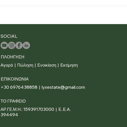
SOCIAL
ΠΛΟΗΓΗΣΗ
Αγορά
|
Πώληση
|
Ενοικίαση
|
Εκτίμηση
ΕΠΙΚΟΙΝΩΝΙΑ
+30 6976438858 | lyxestate@gmail.com
ΤΟ ΓΡΑΦΕΙΟ
ΑΡ.ΓΕ.Μ.Η.: 159391703000 | E..E.A.
394494