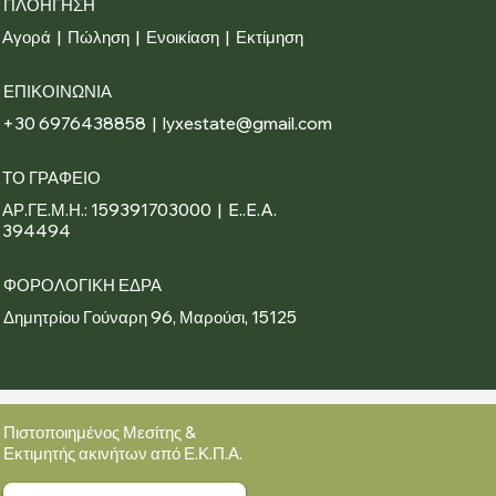
ΠΛΟΗΓΗΣΗ
Αγορά
|
Πώληση
|
Ενοικίαση
|
Εκτίμηση
ΕΠΙΚΟΙΝΩΝΙΑ
+30 6976438858 | lyxestate@gmail.com
ΤΟ ΓΡΑΦΕΙΟ
ΑΡ.ΓΕ.Μ.Η.: 159391703000 | E..E.A.
394494
ΦΟΡΟΛΟΓΙΚΗ ΕΔΡΑ
Δημητρίου Γούναρη 96, Μαρούσι, 15125
Πιστοποιημένος Μεσίτης &
Εκτιμητής ακινήτων από Ε.Κ.Π.Α.