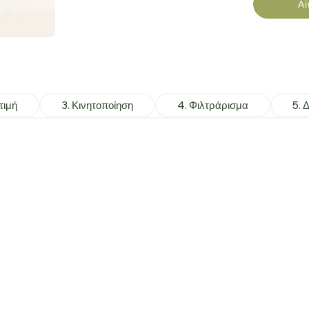
Αί
 τιμή
3. Κινητοποίηση
4. Φιλτράρισμα
5. 