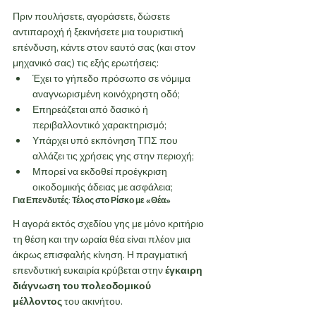
Πριν πουλήσετε, αγοράσετε, δώσετε 
αντιπαροχή ή ξεκινήσετε μια τουριστική 
επένδυση, κάντε στον εαυτό σας (και στον 
μηχανικό σας) τις εξής ερωτήσεις:
Έχει το γήπεδο πρόσωπο σε νόμιμα 
αναγνωρισμένη κοινόχρηστη οδό;
Επηρεάζεται από δασικό ή 
περιβαλλοντικό χαρακτηρισμό;
Υπάρχει υπό εκπόνηση ΤΠΣ που 
αλλάζει τις χρήσεις γης στην περιοχή;
Μπορεί να εκδοθεί προέγκριση 
οικοδομικής άδειας με ασφάλεια;
Για Επενδυτές: Τέλος στο Ρίσκο με «Θέα»
Η αγορά εκτός σχεδίου γης με μόνο κριτήριο 
τη θέση και την ωραία θέα είναι πλέον μια 
άκρως επισφαλής κίνηση. Η πραγματική 
επενδυτική ευκαιρία κρύβεται στην 
έγκαιρη 
διάγνωση του πολεοδομικού 
μέλλοντος
 του ακινήτου.