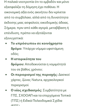
Η παλαιά νοοτροπία ότι το εμβαδόν και μόνο 
εξασφαλίζει τη δόμηση έχει πεθάνει. Η 
οικονομική αξία ενός ακινήτου δεν κρίνεται 
από το συμβόλαιο, αλλά από τη δυνατότητα 
έκδοσης μιας ασφαλούς οικοδομικής άδειας.
Σήμερα, πριν από κάθε αγορά, μεταβίβαση ή 
επένδυση, πρέπει να εξετάζονται 
εξονυχιστικά:
Το «πρόσωπο» σε κοινόχρηστο 
δρόμο:
 Υπάρχει νόμιμα υφιστάμενη 
οδός;
Η ιστορικότητα του 
δρόμου:
 Αποδεικνύεται η νομιμότητά 
του σε βάθος χρόνου;
Οι περιορισμοί της περιοχής:
 Δασικοί 
χάρτες, ζώνες Natura, αρχαιολογικοί 
περιορισμοί.
Ο νέος σχεδιασμός:
 Συμβατότητα με 
ΓΠΣ, ΣΧΟΟΑΠ και τα επερχόμενα Τοπικά 
(ΤΠΣ) ή Ειδικά Πολεοδομικά Σχέδια 
(ΕΠΣ).