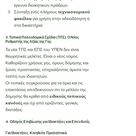
έρευνα διοικητικών πράξεων.
Σύνταξη ενός πλήρους 
τεχνικονομικού 
φακέλου
 για χρήση στην αδειοδότηση ή 
στα δικαστήρια.
3. Τοπικά Πολεοδομικά Σχέδια (ΤΠΣ): Ο Νέος 
Ρυθμιστής της Αξίας της Γης
Τα νέα ΤΠΣ και ΕΠΣ του ΥΠΕΝ δεν είναι 
θεωρητικές μελέτες. Είναι ο νέος νόμος. 
Καθορίζουν χρήσεις γης, όρους δόμησης και 
ζώνες προστασίας, επηρεάζοντας άμεσα την 
τσέπη των ιδιοκτητών.
Οι τοπικές συγκρούσεις για τα όρια και τις 
επεκτάσεις αποδεικνύουν ότι το μέλλον της 
δόμησης θα κριθεί από 
ειδικούς τοπικούς 
κανόνες
 και όχι από οριζόντιες, γενικές 
διατάξεις.
4. Οδηγός Επιβίωσης για Ιδιοκτήτες και Επενδυτές
Για Ιδιοκτήτες: Κινηθείτε Προληπτικά