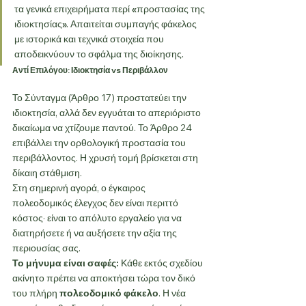
τα γενικά επιχειρήματα περί «προστασίας της 
ιδιοκτησίας». Απαιτείται συμπαγής φάκελος 
με ιστορικά και τεχνικά στοιχεία που 
αποδεικνύουν το σφάλμα της διοίκησης.
Αντί Επιλόγου: Ιδιοκτησία vs Περιβάλλον
Το Σύνταγμα (Άρθρο 17) προστατεύει την 
ιδιοκτησία, αλλά δεν εγγυάται το απεριόριστο 
δικαίωμα να χτίζουμε παντού. Το Άρθρο 24 
επιβάλλει την ορθολογική προστασία του 
περιβάλλοντος. Η χρυσή τομή βρίσκεται στη 
δίκαιη στάθμιση.
Στη σημερινή αγορά, ο έγκαιρος 
πολεοδομικός έλεγχος δεν είναι περιττό 
κόστος· είναι το απόλυτο εργαλείο για να 
διατηρήσετε ή να αυξήσετε την αξία της 
περιουσίας σας.
Το μήνυμα είναι σαφές:
 Κάθε εκτός σχεδίου 
ακίνητο πρέπει να αποκτήσει τώρα τον δικό 
του πλήρη 
πολεοδομικό φάκελο
. Η νέα 