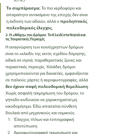
Το συμπέρασμα;
 Το πιο κερδοφόρο και 
απαραίτητο αντικείμενο της εποχής δεν είναι 
η έκδοση των αδειών, αλλά ο 
προληπτικός 
πολεοδομικός έλεγχος
.
2. Η «Μάχη» του Δρόμου: Το Κλειδί στα Νησιά και 
τις Τουριστικές Περιοχές
Η αναγνώριση των κοινόχρηστων δρόμων 
είναι το «κλειδί» της εκτός σχεδίου δόμησης, 
ειδικά σε νησιά, παραθεριστικές ζώνες και 
περιαστικές περιοχές. Χιλιάδες δρόμοι 
χρησιμοποιούνται για δεκαετίες, εμφανίζονται 
σε παλιούς χάρτες ή αεροφωτογραφίες, αλλά 
δεν έχουν σαφή πολεοδομική θεμελίωση
.
Χωρίς ασφαλή τεκμηρίωση του δρόμου, το 
γήπεδο κινδυνεύει να χαρακτηριστεί μη 
οικοδομήσιμο. Εδώ απαιτείται σύνθετη 
δουλειά από μηχανικούς και νομικούς:
Έλεγχος τίτλων και τοπογραφική 
αποτύπωση.
Αεροφωτογραφική τεκμηρίωση και 