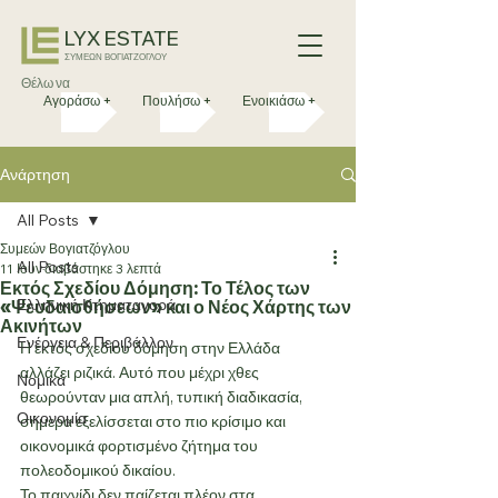
LYX ESTATE
ΣΥΜΕΩΝ ΒΟΓΙΑΤΖΟΓΛΟΥ
Θέλω να
Αγοράσω +
Πουλήσω +
Ενοικιάσω +
Ανάρτηση
All Posts
Συμεών Βογιατζόγλου
All Posts
11 Ιουν
διαβάστηκε 3 λεπτά
Εκτός Σχεδίου Δόμηση: Το Τέλος των
Ελληνική Κτηματαγορά
«Ψευδαισθήσεων» και ο Νέος Χάρτης των
Ακινήτων
Ενέργεια & Περιβάλλον
Η εκτός σχεδίου δόμηση στην Ελλάδα 
αλλάζει ριζικά. Αυτό που μέχρι χθες 
Νομικά
θεωρούνταν μια απλή, τυπική διαδικασία, 
Οικονομία
σήμερα εξελίσσεται στο πιο κρίσιμο και 
οικονομικά φορτισμένο ζήτημα του 
πολεοδομικού δικαίου.
Το παιχνίδι δεν παίζεται πλέον στα 