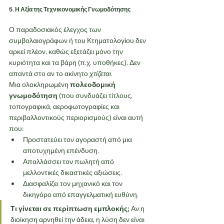
5. Η Αξία της Τεχνικονομικής Γνωμοδότησης
Ο παραδοσιακός έλεγχος των 
συμβολαιογράφων ή του Κτηματολογίου δεν 
αρκεί πλέον, καθώς εξετάζει μόνο την 
κυριότητα και τα βάρη (π.χ. υποθήκες). Δεν 
απαντά στο αν το ακίνητο 
χτίζεται
.
Μια ολοκληρωμένη 
πολεοδομική 
γνωμοδότηση
 (που συνδυάζει τίτλους, 
τοπογραφικά, αεροφωτογραφίες και 
περιβαλλοντικούς περιορισμούς) είναι αυτή 
που:
Προστατεύει τον αγοραστή από μια 
αποτυχημένη επένδυση.
Απαλλάσσει τον πωλητή από 
μελλοντικές δικαστικές αξιώσεις.
Διασφαλίζει τον μηχανικό και τον 
δικηγόρο από επαγγελματική ευθύνη.
Τι γίνεται σε περίπτωση εμπλοκής;
 Αν η 
διοίκηση αρνηθεί την άδεια, η λύση δεν είναι 