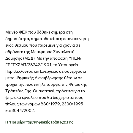
Με νέο ΦΕΚ που δόθηκε σήμερα στη 
δημοσιότητα, σηματοδοτείται η επανεκκίνηση 
ενός θεσμού που παρέμενε για χρόνια σε 
αδράνεια: της Μεταφοράς Συντελεστή 
Δόμησης (ΜΣΔ). Με την απόφαση ΥΠΕΝ/
ΓΡΓΓΧΣΑΠ/28742/1901, το Υπουργείο 
Περιβάλλοντος και Ενέργειας σε συνεργασία 
με το Ψηφιακής Διακυβέρνησης θέτουν σε 
τροχιά την πιλοτική λειτουργία της Ψηφιακής 
Τράπεζας Γης. Ουσιαστικά, πρόκειται για το 
ψηφιακό εργαλείο που θα διαχειριστεί τους 
τίτλους των νόμων 880/1979, 2300/1995 
και 3044/2002.
Η "Πρεμιέρα" της Ψηφιακής Τράπεζας Γης