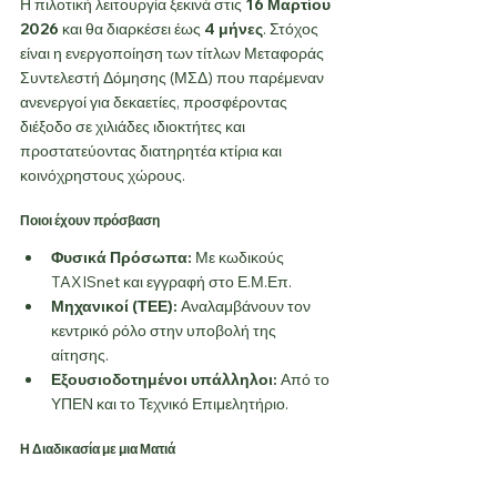
Η πιλοτική λειτουργία ξεκινά στις 
16 Μαρτίου 
2026
 και θα διαρκέσει έως 
4 μήνες
. Στόχος 
είναι η ενεργοποίηση των τίτλων Μεταφοράς 
Συντελεστή Δόμησης (ΜΣΔ) που παρέμεναν 
ανενεργοί για δεκαετίες, προσφέροντας 
διέξοδο σε χιλιάδες ιδιοκτήτες και 
προστατεύοντας διατηρητέα κτίρια και 
κοινόχρηστους χώρους.
Ποιοι έχουν πρόσβαση
Φυσικά Πρόσωπα:
 Με κωδικούς 
TAXISnet και εγγραφή στο Ε.Μ.Επ.
Μηχανικοί (ΤΕΕ):
 Αναλαμβάνουν τον 
κεντρικό ρόλο στην υποβολή της 
αίτησης.
Εξουσιοδοτημένοι υπάλληλοι:
 Από το 
ΥΠΕΝ και το Τεχνικό Επιμελητήριο.
Η Διαδικασία με μια Ματιά