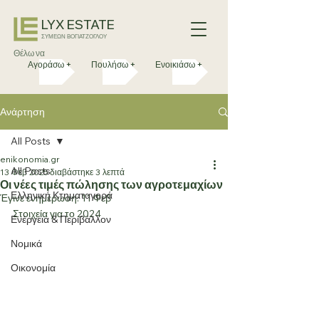
LYX ESTATE
ΣΥΜΕΩΝ ΒΟΓΙΑΤΖΟΓΛΟΥ
Θέλω να
Αγοράσω +
Πουλήσω +
Ενοικιάσω +
Ανάρτηση
All Posts
enikonomia.gr
All Posts
13 Φεβ 2025
διαβάστηκε 3 λεπτά
Οι νέες τιμές πώλησης των αγροτεμαχίων
Ελληνική Κτηματαγορά
Έγινε ενημέρωση:
11 Φεβ
Στοιχεία για το 2024
Ενέργεια & Περιβάλλον
Νομικά
Οικονομία