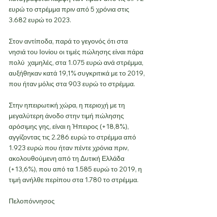
ευρώ το στρέμμα πριν από 5 χρόνια στις 
3.682 ευρώ το 2023.
Στον αντίποδα, παρά το γεγονός ότι στα 
νησιά του Ιονίου οι τιμές πώλησης είναι πάρα 
πολύ  χαμηλές, στα 1.075 ευρώ ανά στρέμμα, 
αυξήθηκαν κατά 19,1% συγκριτικά με το 2019, 
που ήταν μόλις στα 903 ευρώ το στρέμμα.
Στην ηπειρωτική χώρα, η περιοχή με τη 
μεγαλύτερη άνοδο στην τιμή πώλησης 
αρόσιμης γης, είναι η Ήπειρος (+18,8%), 
αγγίζοντας τις 2.286 ευρώ το στρέμμα από 
1.923 ευρώ που ήταν πέντε χρόνια πριν, 
ακολουθούμενη από τη Δυτική Ελλάδα 
(+13,6%), που από τα 1.585 ευρώ το 2019, η 
τιμή ανήλθε περίπου στα 1.780 το στρέμμα.
Πελοπόννησος