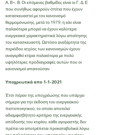
Α, Β+, Β. Οι επόμενες βαθμίδες είναι οι Γ, Δ, Ε 
που συνήθως αφορούν σπίτια που έχουν 
κατασκευαστεί με τον κανονισμό 
θερμομόνωσης, μετά το 1979, η εάν είναι 
παλαιότερα μπορεί να έχουν καλύτερα 
ενεργειακά χαρακτηριστικά λόγω απαίτησης 
του κατασκευαστή. Ωστόσο ανεξάρτητα της 
περιόδου ισχύος των κανονισμών έχουν 
αναγερθεί κτίρια παλαιότερα με πολύ 
υψηλότερες προδιαγραφές αυτών που οι 
κανονισμοί απαιτούσαν.
Υποχρεωτικά απο 1-1-2021
Έτσι πέραν της υποχρέωσης που υπάρχει 
σήμερα για την έκδοση του ενεργειακού 
πιστοποιητικού, το οποίο αποτελεί 
αδιαμφισβήτητο κριτήριο της ενεργειακής 
απόδοσής του κτιρίου, κάθε αγοραστής δεν 
πρέπει να αποτρέπεται προκαταβολικά λόγω 
της παλαιότητας του υποψηφίου ακινήτου, 