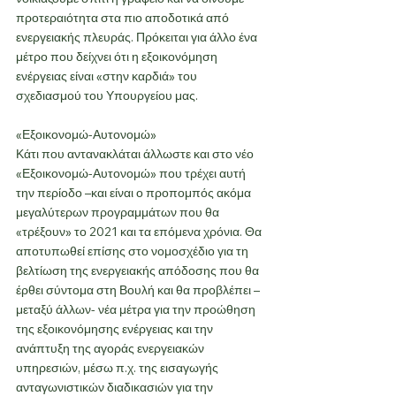
προτεραιότητα στα πιο αποδοτικά από 
ενεργειακής πλευράς. Πρόκειται για άλλο ένα 
μέτρο που δείχνει ότι η εξοικονόμηση 
ενέργειας είναι «στην καρδιά» του 
σχεδιασμού του Υπουργείου μας.
«Εξοικονομώ-Αυτονομώ»
Κάτι που αντανακλάται άλλωστε και στο νέο 
«Εξοικονομώ-Αυτονομώ» που τρέχει αυτή 
την περίοδο –και είναι ο προπομπός ακόμα 
μεγαλύτερων προγραμμάτων που θα 
«τρέξουν» το 2021 και τα επόμενα χρόνια. Θα 
αποτυπωθεί επίσης στο νομοσχέδιο για τη 
βελτίωση της ενεργειακής απόδοσης που θα 
έρθει σύντομα στη Βουλή και θα προβλέπει –
μεταξύ άλλων- νέα μέτρα για την προώθηση 
της εξοικονόμησης ενέργειας και την 
ανάπτυξη της αγοράς ενεργειακών 
υπηρεσιών, μέσω π.χ. της εισαγωγής 
ανταγωνιστικών διαδικασιών για την 