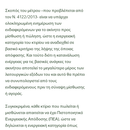
Σκοπός του μέτρου –που προβλέπεται από 
τον Ν. 4122/2013- είναι να υπάρχει 
ολοκληρωμένη ενημέρωση των 
ενδιαφερόμενων για το ακίνητο προς 
μίσθωση ή πώληση, ώστε η ενεργειακή 
κατηγορία του κτιρίου να αναδειχθεί σε 
βασικό κριτήριο της λήψης της όποιας 
απόφασης. Και τούτο διότι η κατανάλωση 
ενέργειας για τις βασικές ανάγκες του 
ακινήτου αποτελεί το μεγαλύτερο μέρος των 
λειτουργικών εξόδων του και αυτό θα πρέπει 
να συνυπολογιστεί από τους 
ενδιαφερόμενους πριν τη σύναψη μίσθωσης 
ή αγοράς.
Συγκεκριμένα, κάθε κτίριο που πωλείται ή 
μισθώνεται απαιτείται να έχει Πιστοποιητικό 
Ενεργειακής Απόδοσης (ΠΕΑ), ώστε να 
δηλώνεται η ενεργειακή κατηγορία όπως 