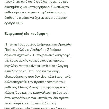
προκύπτει από αυτό σε όλες τις εμπορικές 
διαφημίσεις και καταχωρήσεις. Συνεπώς το 
κάθε κτίριο για να μπει στη διαδικασία της 
διάθεσης πρέπει να έχει εκ των προτέρων 
έγκυρο ΠΕΑ.
Ενεργειακή εξοικονόμηση
Η Γενική Γραμματέας Ενέργειας και Ορυκτών 
Πρώτων Υλών κ. Αλεξάνδρα Σδούκου 
δήλωσε σχετικά: «Η υποχρεωτική αναγραφή 
της ενεργειακής κατηγορίας στις «μικρές 
αγγελίες» για τα ακίνητα κινείται στη λογική 
εμπέδωσης κουλτούρας ενεργειακής 
εξοικονόμησης που δεν είναι κάτι θεωρητικό, 
αλλά επηρεάζει τον προϋπολογισμό του 
καθενός. Όπως εξετάζουμε την ενεργειακή 
κλάση (άρα και την κατανάλωση ρεύματος) 
όταν αγοράζουμε ένα ψυγείο, το ίδιο πρέπει 
να κάνουμε και όταν αγοράζουμε ή 
νοικιάζουμε σπίτι ή γραφείο και να δίνουμε 