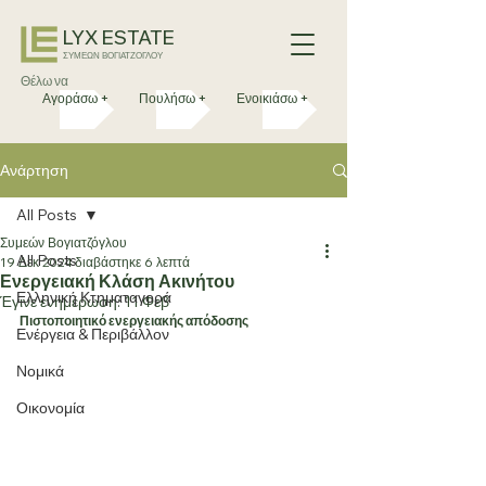
LYX ESTATE
ΣΥΜΕΩΝ ΒΟΓΙΑΤΖΟΓΛΟΥ
Θέλω να
Αγοράσω +
Πουλήσω +
Ενοικιάσω +
Ανάρτηση
All Posts
Συμεών Βογιατζόγλου
All Posts
19 Δεκ 2024
διαβάστηκε 6 λεπτά
Ενεργειακή Κλάση Ακινήτου
Ελληνική Κτηματαγορά
Έγινε ενημέρωση:
11 Φεβ
Πιστοποιητικό ενεργειακής απόδοσης
Ενέργεια & Περιβάλλον
Νομικά
Οικονομία