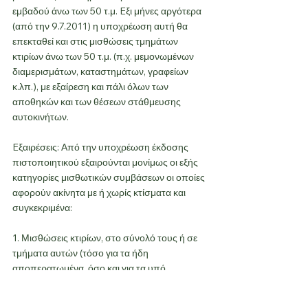
εμβαδού άνω των 50 τ.μ. Eξι μήνες αργότερα 
(από την 9.7.2011) η υποχρέωση αυτή θα 
επεκταθεί και στις μισθώσεις τμημάτων 
κτιρίων άνω των 50 τ.μ. (π.χ. μεμονωμένων 
διαμερισμάτων, καταστημάτων, γραφείων 
κ.λπ.), με εξαίρεση και πάλι όλων των 
αποθηκών και των θέσεων στάθμευσης 
αυτοκινήτων.
Eξαιρέσεις: Από την υποχρέωση έκδοσης 
πιστοποιητικού εξαιρούνται μονίμως οι εξής 
κατηγορίες μισθωτικών συμβάσεων οι οποίες 
αφορούν ακίνητα με ή χωρίς κτίσματα και 
συγκεκριμένα:
1. Μισθώσεις κτιρίων, στο σύνολό τους ή σε 
τμήματα αυτών (τόσο για τα ήδη 
αποπερατωμένα, όσο και για τα υπό 
κατασκευή κτίρια), με συνολική επιφάνεια 
κάτω των 50 τ.μ.