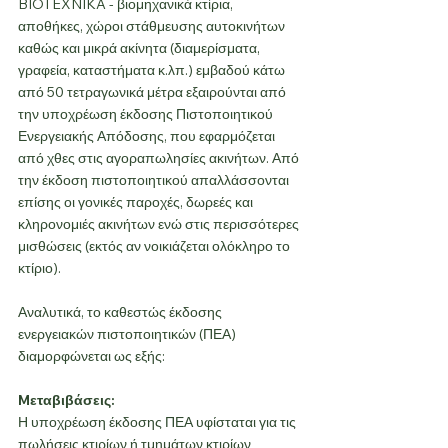
BIOTEXNIKA - βιομηχανικά κτίρια, 
αποθήκες, χώροι στάθμευσης αυτοκινήτων 
καθώς και μικρά ακίνητα (διαμερίσματα, 
γραφεία, καταστήματα κ.λπ.) εμβαδού κάτω 
από 50 τετραγωνικά μέτρα εξαιρούνται από 
την υποχρέωση έκδοσης Πιστοποιητικού 
Ενεργειακής Απόδοσης, που εφαρμόζεται 
από χθες στις αγοραπωλησίες ακινήτων. Από 
την έκδοση πιστοποιητικού απαλλάσσονται 
επίσης οι γονικές παροχές, δωρεές και 
κληρονομιές ακινήτων ενώ στις περισσότερες 
μισθώσεις (εκτός αν νοικιάζεται ολόκληρο το 
κτίριο).
Αναλυτικά, το καθεστώς έκδοσης 
ενεργειακών πιστοποιητικών (ΠΕΑ) 
διαμορφώνεται ως εξής:
Mεταβιβάσεις: 
Η υποχρέωση έκδοσης ΠΕΑ υφίσταται για τις 
πωλήσεις κτιρίων ή τμημάτων κτιρίων 