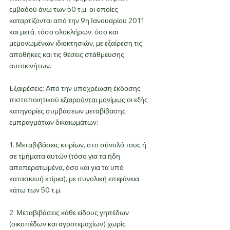
εμβαδού άνω των 50 τ.μ. οι οποίες 
καταρτίζονται από την 9η Ιανουαρίου 2011 
και μετά, τόσο ολοκλήρων, όσο και 
μεμονωμένων ιδιοκτησιών, με εξαίρεση τις 
αποθήκες και τις θέσεις στάθμευσης 
αυτοκινήτων.
Eξαιρέσεις: Από την υποχρέωση έκδοσης 
πιστοποιητικού 
εξαιρούνται μονίμως 
οι εξής 
κατηγορίες συμβάσεων μεταβίβασης 
εμπραγμάτων δικαιωμάτων:
1. Μεταβιβάσεις κτιρίων, στο σύνολό τους ή 
σε τμήματα αυτών (τόσο για τα ήδη 
αποπερατωμένα, όσο και για τα υπό 
κατασκευή κτίρια), με συνολική επιφάνεια 
κάτω των 50 τ.μ.
2. Μεταβιβάσεις κάθε είδους γηπέδων 
(οικοπέδων και αγροτεμαχίων) χωρίς 