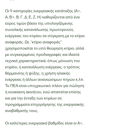
Οι 9 κατηγορίες ενεργειακής κατάταξης (Α+, 
Α, Β+, Β, Γ, Δ, Ε, Ζ, Η) καθορίζονται από ένα 
εύρος τιμών βάσει της υπολογιζόμενης 
συνολικής κατανάλωσης πρωτογενούς 
ενέργειας του κτιρίου σε σύγκριση με το κτίριο 
αναφοράς. Ως “κτίριο αναφοράς” 
χρησιμοποιείται το υπό θεώρηση κτίριο, αλλά 
με συγκεκριμένες προδιαγραφές και ιδεατά 
τεχνικά χαρακτηριστικά, όπως μόνωση του 
κτιρίου, η κατανάλωση ενέργειας, ο τρόπος 
θέρμανσης ή ψύξης, η χρήση ηλιακής 
ενέργειας ή άλλων ανανεώσιμων πηγών κ.λπ. 
Το ΠΕΑ είναι υποχρεωτικό πλέον για πώληση 
ή ενοικίαση ακινήτου, ενώ απαιτείται επίσης 
και για την ένταξη των κτιρίων σε 
προγράμματα επιχορήγησης της ενεργειακής 
αναβάθμισής τους.
Οι καλύτερες ενεργειακά βαθμίδες είναι οι Α+, 