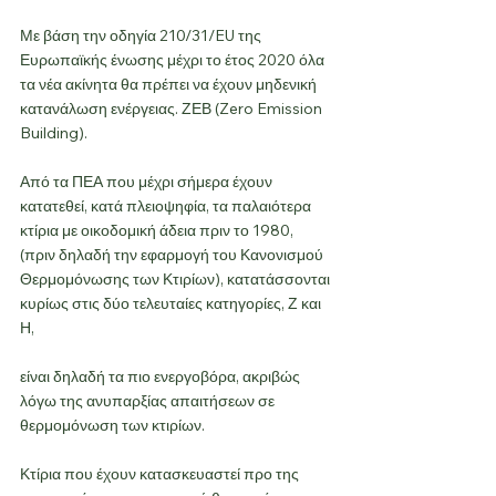
Με βάση την οδηγία 210/31/EU της 
Ευρωπαϊκής ένωσης μέχρι το έτος 2020 όλα 
τα νέα ακίνητα θα πρέπει να έχουν μηδενική 
κατανάλωση ενέργειας. ΖΕΒ (Zero Emission 
Building).
Από τα ΠΕΑ που μέχρι σήμερα έχουν 
κατατεθεί, κατά πλειοψηφία, τα παλαιότερα 
κτίρια με οικοδομική άδεια πριν το 1980, 
(πριν δηλαδή την εφαρμογή του Κανονισμού 
Θερμομόνωσης των Κτιρίων), κατατάσσονται 
κυρίως στις δύο τελευταίες κατηγορίες, Ζ και 
Η,
είναι δηλαδή τα πιο ενεργοβόρα, ακριβώς 
λόγω της ανυπαρξίας απαιτήσεων σε 
θερμομόνωση των κτιρίων.
Κτίρια που έχουν κατασκευαστεί προ της 