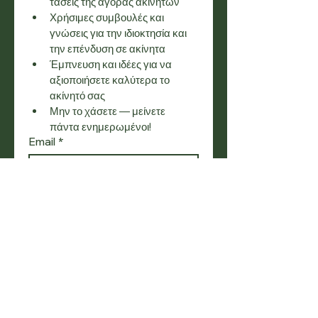
τάσεις της αγοράς ακινήτων
Χρήσιμες συμβουλές και 
γνώσεις για την ιδιοκτησία και 
την επένδυση σε ακίνητα
Έμπνευση και ιδέες για να 
αξιοποιήσετε καλύτερα το 
ακίνητό σας
Μην το χάσετε — μείνετε 
πάντα ενημερωμένοι!
Email
*
Εγγραφή
Θέλω να εγγραφώ στη λίστα 
αλληλογραφίας σας.
SOCIAL