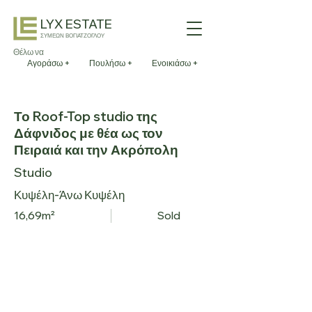
LYX ESTATE
ΣΥΜΕΩΝ ΒΟΓΙΑΤΖΟΓΛΟΥ
Θέλω να
Αγοράσω +
Πουλήσω +
Ενοικιάσω +
Το Roof-Top studio της
Δάφνιδος με θέα ως τον
Πειραιά και την Ακρόπολη
Studio
Κυψέλη-Άνω Κυψέλη
16,69m²
Sold