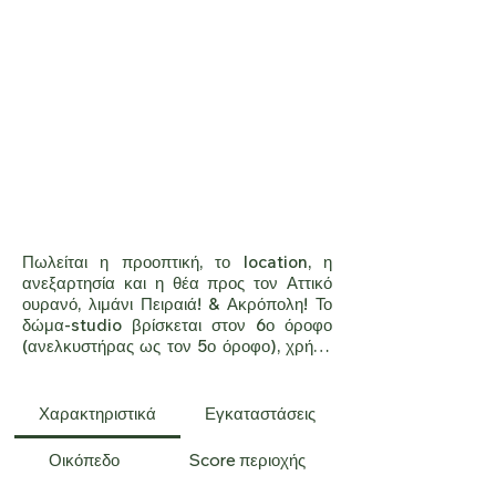
Πωλείται η προοπτική, το location, η 
ανεξαρτησία και η θέα προς τον Αττικό 
ουρανό, λιμάνι Πειραιά! & Ακρόπολη! Το 
δώμα-studio βρίσκεται στον 6ο όροφο 
(ανελκυστήρας ως τον 5ο όροφο), χρήζει 
ολικής ανακαίνισης ∙ ''λευκός καμβάς'', 
απολαμβάνει την ιδία χρήση της βεράντας 
στην δυτική όψη. Έχει φυσικό φως καθ' 
Χαρακτηριστικά
Εγκαταστάσεις
όλη την διάρκεια της ημέρας 
(νοτιοανατολικός προσανατολισμός) ενώ 
Οικόπεδο
Score περιοχής
το κτίριο των δέκα οριζόντιων ιδιοκτησιών 
βρίσκεται σε σχετικά καλή κατάσταση.
