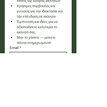
τάσεις της αγοράς ακινήτων
Χρήσιμες συμβουλές και 
γνώσεις για την ιδιοκτησία και 
την επένδυση σε ακίνητα
Έμπνευση και ιδέες για να 
αξιοποιήσετε καλύτερα το 
ακίνητό σας
Μην το χάσετε — μείνετε 
πάντα ενημερωμένοι!
Email
*
Εγγραφή
Θέλω να εγγραφώ στη λίστα 
αλληλογραφίας σας.
SOCIAL