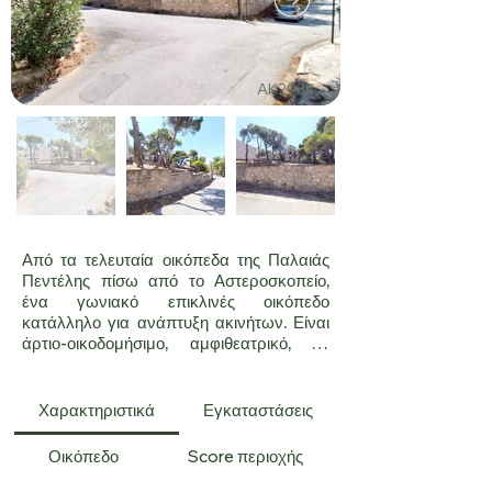
AK2932
Από τα τελευταία οικόπεδα της Παλαιάς 
Πεντέλης πίσω από το Αστεροσκοπείο, 
ένα γωνιακό επικλινές οικόπεδο 
κατάλληλο για ανάπτυξη ακινήτων. Είναι 
άρτιο-οικοδομήσιμο, αμφιθεατρικό, με 
βορειοανατολικό προσανατολισμό, ενώ 
εντός του βρίσκεται κτίσμα παλαιότητας 
(προς κατεδάφιση).

Χαρακτηριστικά
Εγκαταστάσεις
Ο συντελεστής δόμησης 0,4 επιτρέπει 
παραπάνω από 400m² κύριας χρήσης 
Οικόπεδο
Score περιοχής
πλέον των m² βοηθητικής.