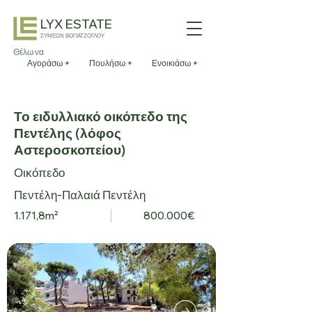
LYX ESTATE
ΣΥΜΕΩΝ ΒΟΓΙΑΤΖΟΓΛΟΥ
Θέλω να
Αγοράσω +
Πουλήσω +
Ενοικιάσω +
Το ειδυλλιακό οικόπεδο της
Πεντέλης (λόφος
Αστεροσκοπείου)
Οικόπεδο
Πεντέλη-Παλαιά Πεντέλη
1.171,8m²
800.000€