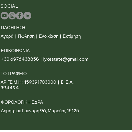
SOCIAL
ΠΛΟΗΓΗΣΗ
Αγορά
|
Πώληση
|
Ενοικίαση
|
Εκτίμηση
ΕΠΙΚΟΙΝΩΝΙΑ
+30 6976438858 | lyxestate@gmail.com
ΤΟ ΓΡΑΦΕΙΟ
ΑΡ.ΓΕ.Μ.Η.: 159391703000 | E..E.A.
394494
ΦΟΡΟΛΟΓΙΚΗ ΕΔΡΑ
Δημητρίου Γούναρη 96, Μαρούσι, 15125