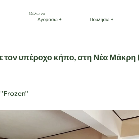
Θέλω να
Αγοράσω +
Πουλήσω +
με τον υπέροχο κήπο, στη Νέα Μάκρη (
''Frozen''