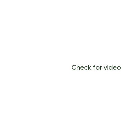
λλον, υπηρεσίες, καλές προσβάσεις, τη θάλασσα φυσικά,
 παραλία της είναι λιγότερο από 2km, η αγορά, τα σχ
ρη, σε ένα ποιοτικό σπίτι παλαιότητας, με άριστα χαρα
σα που κερδίζει τον επισκέπτη.
Check for video