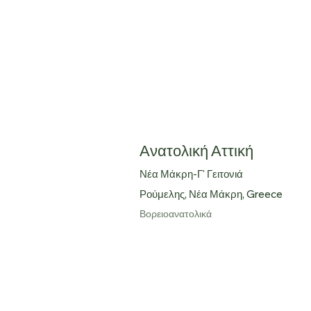
Μάκρη προσφέρει καθαρό περιβά
κάτοικο να τις ανακαλύψει.

Η απόσταση από την κεντρική
λιγότερο από 5 λεπτά.

Ποιοτική διαβίωση στη Νέα Μάκ
ανεμπόδιστη θέα προς τη θάλασ
Ανατολική Αττική
Νέα Μάκρη-Γ' Γειτονιά
Ρούμελης, Νέα Μάκρη, Greece
Βορειοανατολικά