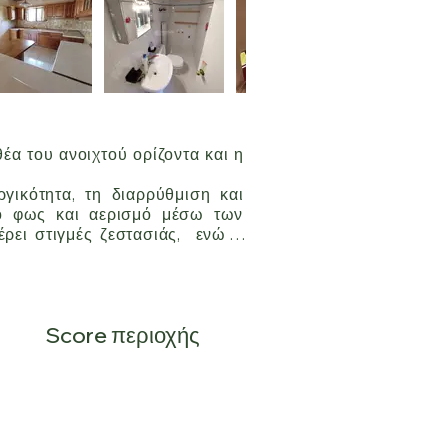
 του ανοιχτού ορίζοντα και η 
γικότητα, τη διαρρύθμιση και 
κό φως και αερισμό μέσω των 
ει στιγμές ζεστασιάς,  ενώ η 
τικό συμπληρώνουν τους χώρους 
ινό τους μπάνιο, εννοείται με 
κής κατασκευής, παλαιότητας,  
Score περιοχής
ετη - οριζόντια ιδιοκτησία), 
ς η ιδιοκτησία είναι μέρος 
η γενική είσοδο (διόδου).

καν οι εργασίες αποχέτευσης, 
 στέγαση έχει αυξηθεί. Η Νέα 