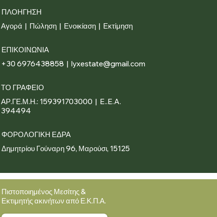
ΠΛΟΗΓΗΣΗ
Αγορά
|
Πώληση
|
Ενοικίαση
|
Εκτίμηση
ΕΠΙΚΟΙΝΩΝΙΑ
+30 6976438858 | lyxestate@gmail.com
ΤΟ ΓΡΑΦΕΙΟ
ΑΡ.ΓΕ.Μ.Η.: 159391703000 | E..E.A.
394494
ΦΟΡΟΛΟΓΙΚΗ ΕΔΡΑ
Δημητρίου Γούναρη 96, Μαρούσι, 15125
Πιστοποιημένος Μεσίτης &
Εκτιμητής ακινήτων από Ε.Κ.Π.Α.