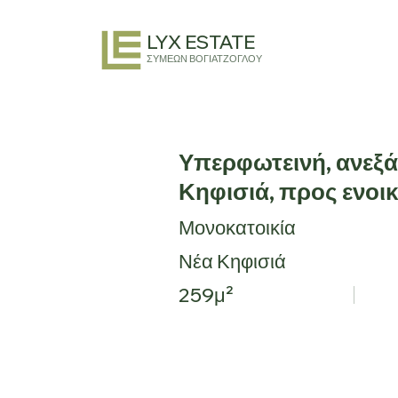
LYX ESTATE
ΣΥΜΕΩΝ ΒΟΓΙΑΤΖΟΓΛΟΥ
Υπερφωτεινή, ανεξά
Κηφισιά, προς ενοι
Μονοκατοικία
Νέα Κηφισιά
259μ²