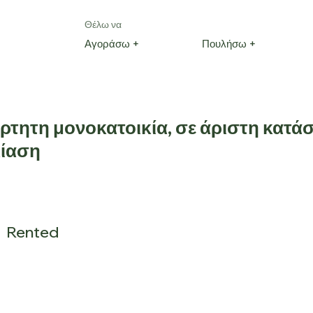
Θέλω να
Αγοράσω +
Πουλήσω +
ρτητη μονοκατοικία, σε άριστη κατά
κίαση
Rented