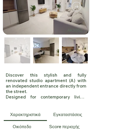
ΑΚ3052
Discover this stylish and fully 
renovated studio apartment (A) with 
an independent entrance directly from 
the street. 

Designed for contemporary living, 
these residence offer: 2 Bedrooms, 1 
Bathroom, High-End Renovation 
(Completion: June 2025), Modern 
Χαρακτηριστικά
Εγκαταστάσεις
Aesthetic & Premium Finishes, Double-
Glazed Windows & Electric Shutters, 
Οικόπεδο
Score περιοχής