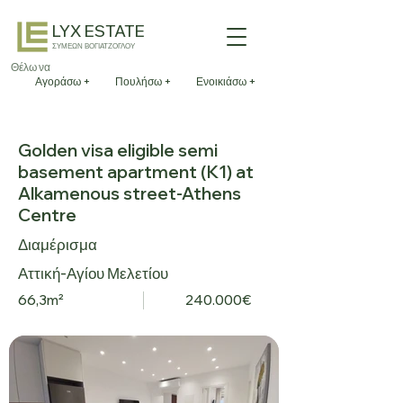
LYX ESTATE
ΣΥΜΕΩΝ ΒΟΓΙΑΤΖΟΓΛΟΥ
Θέλω να
Αγοράσω +
Πουλήσω +
Ενοικιάσω +
Golden visa eligible semi
basement apartment (K1) at
Alkamenous street-Athens
Centre
Διαμέρισμα
Αττική-Αγίου Μελετίου
66,3m²
240.000€