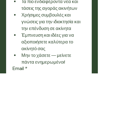
Τα πιο ενδιαφέροντα νέα και 
τάσεις της αγοράς ακινήτων
Χρήσιμες συμβουλές και 
γνώσεις για την ιδιοκτησία και 
την επένδυση σε ακίνητα
Έμπνευση και ιδέες για να 
αξιοποιήσετε καλύτερα το 
ακίνητό σας
Μην το χάσετε — μείνετε 
πάντα ενημερωμένοι!
Email
*
Εγγραφή
Θέλω να εγγραφώ στη λίστα 
αλληλογραφίας σας.