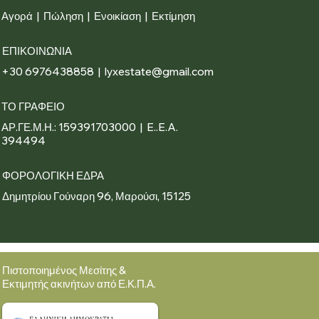
Αγορά
|
Πώληση
|
Ενοικίαση
|
Εκτίμηση
ΕΠΙΚΟΙΝΩΝΙΑ
+30 6976438858 | lyxestate@gmail.com
ΤΟ ΓΡΑΦΕΙΟ
ΑΡ.ΓΕ.Μ.Η.: 159391703000 | E..E.A.
394494
ΦΟΡΟΛΟΓΙΚΗ ΕΔΡΑ
Δημητρίου Γούναρη 96, Μαρούσι, 15125
Πιστοποιημένος Μεσίτης &
Εκτιμητής ακινήτων από Ε.Κ.Π.Α.