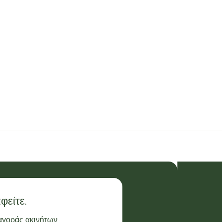
φείτε.
 αγοράς ακινήτων