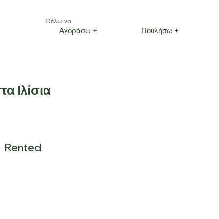
Θέλω να
Αγοράσω +
Πουλήσω +
α Ιλίσια
Rented