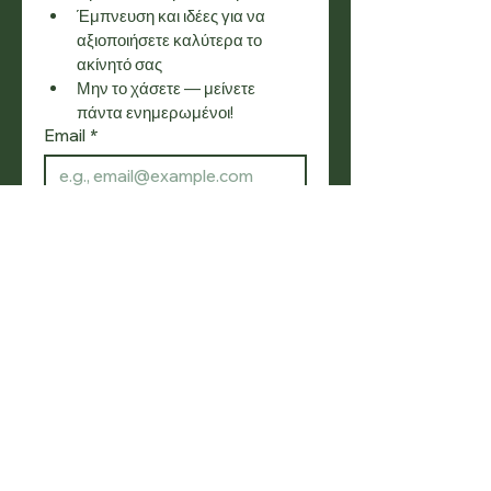
Έμπνευση και ιδέες για να 
αξιοποιήσετε καλύτερα το 
ακίνητό σας
Μην το χάσετε — μείνετε 
πάντα ενημερωμένοι!
Email
*
Εγγραφή
Θέλω να εγγραφώ στη λίστα 
αλληλογραφίας σας.
SOCIAL
ΠΛΟΗΓΗΣΗ