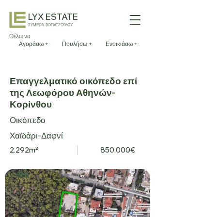
LYX ESTATE
ΣΥΜΕΩΝ ΒΟΓΙΑΤΖΟΓΛΟΥ
Θέλω να
Αγοράσω +
Πουλήσω +
Ενοικιάσω +
Επαγγελματικό οικόπεδο επί
της Λεωφόρου Αθηνών-
Κορίνθου
Οικόπεδο
Χαϊδάρι-Δαφνί
2.292m²
850.000€